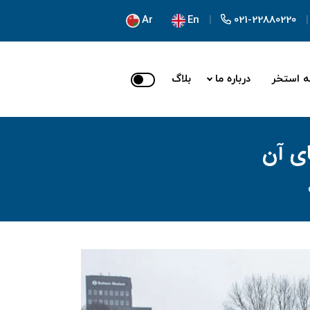
Ar
En
021-22880220
ه استخر
درباره ما
بلاگ
ای آن