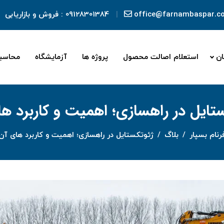
office@farnambaspar.c
09128301384
: فروش و بازاریابی
ان
استعلام اصالت محصول
پروژه ها
آزمایشگاه
محاسب
تایل در راهسازی؛ اهمیت و کاربرد ه
رنام بسپار
/
بلاگ
/
ژئوتکستایل در راهسازی؛ اهمیت و کاربرد های آن