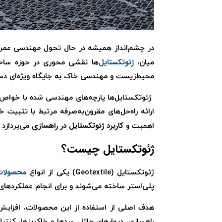
در چشم‌انداز همیشه در حال تحول مهندسی عمران و
ژئوتکستایل
میان،
‌ها نقشی محوری در حوزه ساخت‌
محیط‌زیست و مهندسی خاک به جایگاه ویژه‌ای دس
ژئوتکستایل‌ها پارچه‌های مهندسی شده با خواص ف
ارائه راه‌حل‌های مقرون‌به‌صرفه مرتبط با تثبی
کاربرد ژئوتکستایل در راهسازی
اهمیت و
می‌پردازد 
ژئوتکستایل چیست؟
محصولات
ژئوتکستایل (Geotextile) یکی از انواع
پلی‌استر ساخته می‌شوند و برای انجام عملکردها
هدف اصلی از استفاده از این محصولات، افزایش ک
راهسازی، دیوارهای حائل، سدها و خاکریزها، کنت