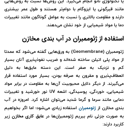
یا تکنولوژی نانو انجام می‌گیرد. این روش‌ها نسبت به روش‌هایی
مانند قیرگونی یا ایزوگام با دوام‌تر هستند و طول عمر بیشتری
دارند و مقاومت بالاتری را نسبت به عوامل گوناگون مانتد تغییرات
دما یا مواد شیمیایی از خود نشان می‌دهند.
استفاده از ژئوممبران در آب بندی مخازن
ژئوممبران (Geomembrane) به ورق‌هایی گفته می‌شود که عمدتا
از مواد پلی اتیلن ساخته شده‌اند و ضریب نفوذپذیری آنان بسیار
کم و نزدیک به صفر است. این دسته عایق‌ها به دلیل
انعطاف‌پذیری و مقرون به صرفه بودن، بسیار مورد استفاده قرار
می‌گیرند. از دیگر دلایل محبوبیت آن‌ها به مقاومت در برابر مواد
شیمیایی، خوردگی، پوسیدگی، اشعه UV نور خورشید و تغییرات
دمایی مانند سرما و گرما شدید می‌توان اشاره کرد. امروزه در آب
ژئوممبران‌
بندی مخازن از
استفاده زیادی می‌شود؛ اما اگر بخواهیم
عایق کاری مخازن
به صورت جزئی نام ببریم ژئوممبران‌ها در
زیر
کاربرد دارند: